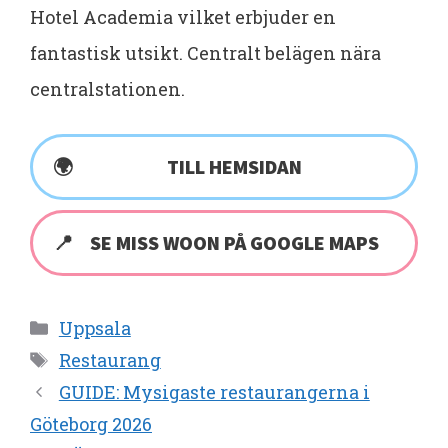
Hotel Academia vilket erbjuder en
fantastisk utsikt. Centralt belägen nära
centralstationen.
TILL HEMSIDAN
SE MISS WOON PÅ GOOGLE MAPS
Kategorier
Uppsala
Etiketter
Restaurang
GUIDE: Mysigaste restaurangerna i
Göteborg 2026